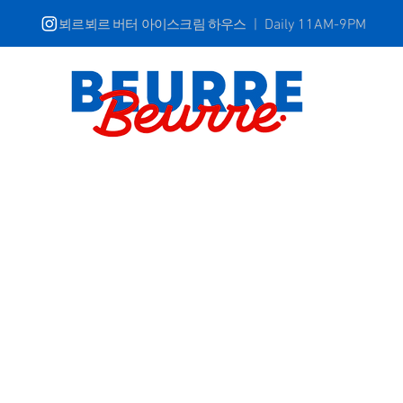
뵈르뵈르 버터 아이스크림 하우스
| Daily 11AM-9PM