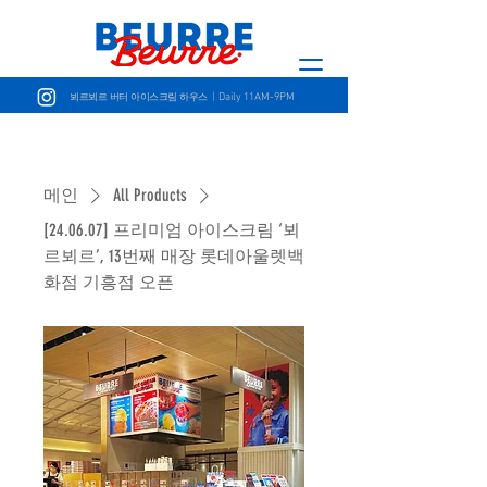
| Daily 11AM-9PM
뵈르뵈르 버터 아이스크림 하우스
메인
All Products
[24.06.07] 프리미엄 아이스크림 ‘뵈
르뵈르’, 13번째 매장 롯데아울렛백
화점 기흥점 오픈