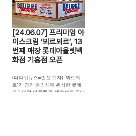
[24.06.07] 프리미엄 아
이스크림 ‘뵈르뵈르’, 13
번째 매장 롯데아울렛백
화점 기흥점 오픈
(더파워뉴스=민진 기자) ‘뵈르뵈
르’가 경기 용인시에 위치한 롯데 
프리미엄 아울렛에 ‘뵈르뵈르 롯데
아울렛 기흥점’을 오는 3일 정식 오
픈한다고 밝혔다.
빠른창업문의
이번에 오픈하는 롯데아울렛 기흥
점은 용인시 1번째 롯데아울렛 지
점으로 작년 8월 성수본점을 첫 오